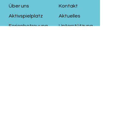
Über uns
Kontakt
Aktivspielplatz
Aktuelles
Ferienbetreuung
Unterstützung
Naturkindergarte
n
Begleitende
Hilfen
KiFaZ
AGB
Cookies
Impressum
Datenschutz
© 2025 Aktivspielplatz Räuberbande e.V.