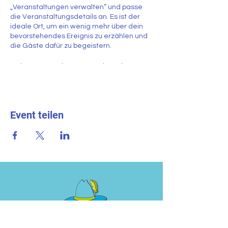
„Veranstaltungen verwalten” und passe
die Veranstaltungsdetails an. Es ist der
ideale Ort, um ein wenig mehr über dein
bevorstehendes Ereignis zu erzählen und
die Gäste dafür zu begeistern.
In der Veranstaltungsverwaltung kannst
du deine bevorstehenden und
vergangenen Veranstaltungen ablegen.
Außerdem kannst du festlegen, welche
Veranstaltungen jeweils angezeigt bzw.
Event teilen
ausgeblendet werden sollen. Klicke
einfach auf „Hinzufügen“, um neue
Veranstaltungstitel, Überschriften und
Details zu erstellen. Verfasse spannende
Beschreibungen und passe alles ganz
nach deinen Wünschen an. Speichere
deine Änderungen, um deine Arbeit zu
sichern. Du kannst festlegen, welche
Veranstaltungen auf deiner Website
angezeigt werden.