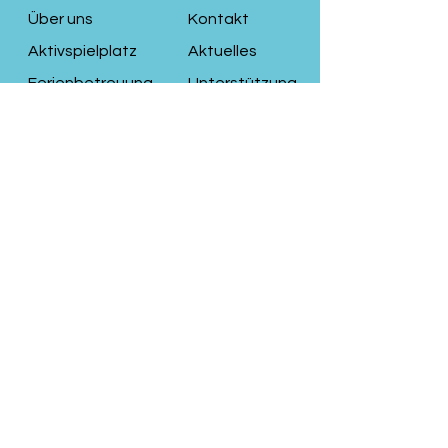
Über uns
Kontakt
Aktivspielplatz
Aktuelles
Ferienbetreuung
Unterstützung
Naturkindergarte
n
Begleitende
Hilfen
KiFaZ
AGB
Cookies
Impressum
Datenschutz
© 2025 Aktivspielplatz Räuberbande e.V.