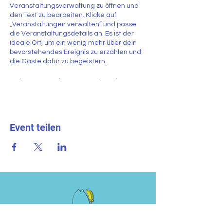
Veranstaltungsverwaltung zu öffnen und
den Text zu bearbeiten. Klicke auf
„Veranstaltungen verwalten” und passe
die Veranstaltungsdetails an. Es ist der
ideale Ort, um ein wenig mehr über dein
bevorstehendes Ereignis zu erzählen und
die Gäste dafür zu begeistern.
In der Veranstaltungsverwaltung kannst
du deine bevorstehenden und
vergangenen Veranstaltungen ablegen.
Außerdem kannst du festlegen, welche
Veranstaltungen jeweils angezeigt bzw.
Event teilen
ausgeblendet werden sollen. Klicke
einfach auf „Hinzufügen“, um neue
Veranstaltungstitel, Überschriften und
Details zu erstellen. Verfasse spannende
Beschreibungen und passe alles ganz
nach deinen Wünschen an. Speichere
deine Änderungen, um deine Arbeit zu
sichern. Du kannst festlegen, welche
Veranstaltungen auf deiner Website
angezeigt werden.