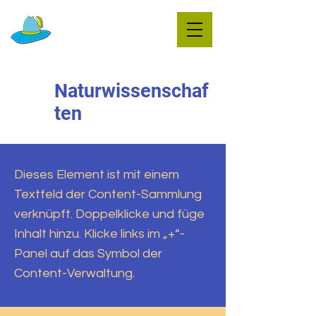
Naturwissenschaf
ten
Dieses Element ist mit einem
Textfeld der Content-Sammlung
verknüpft. Doppelklicke und füge
Inhalt hinzu. Klicke links im „+“-
Panel auf das Symbol der
Content-Verwaltung.