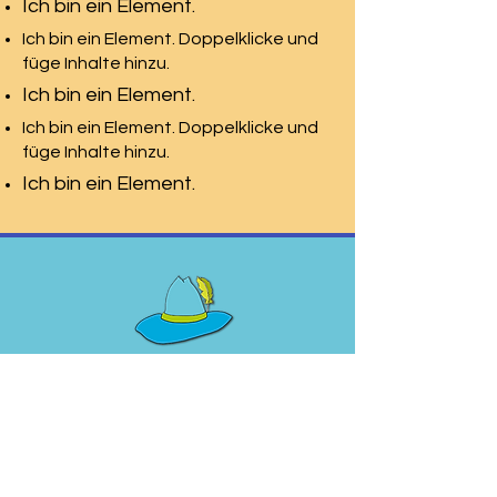
Ich bin ein Element.
Ich bin ein Element. Doppelklicke und
füge Inhalte hinzu.
Ich bin ein Element.
Ich bin ein Element. Doppelklicke und
füge Inhalte hinzu.
Ich bin ein Element.
Über uns
Kontakt
Aktivspielplatz
Aktuelles
Ferienbetreuung
Unterstützung
Naturkindergarte